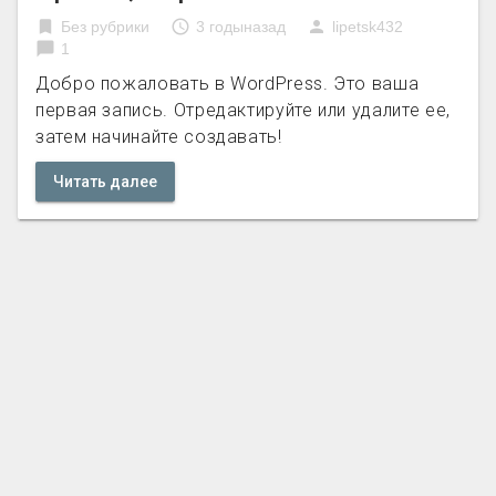
bookmark
access_time
person
Без рубрики
3 годыназад
lipetsk432
chat_bubble
1
Добро пожаловать в WordPress. Это ваша
первая запись. Отредактируйте или удалите ее,
затем начинайте создавать!
Читать далее